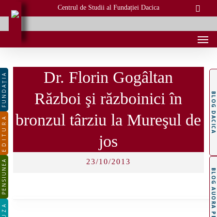
Skip
Centrul de Studii al Fundației Dacica
to
main
Men
content
Dr. Florin Gogâltan
FUNDAȚIA
Război şi războinici în
BLOG DACICA
bronzul târziu la Mureşul de
EDITURA
jos
23/10/2013
PENSIUNEA
BLOG AUORA PEȚAN