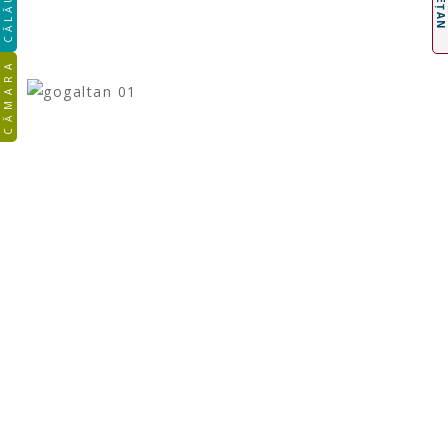
CĂLĂUZA
CĂMARA