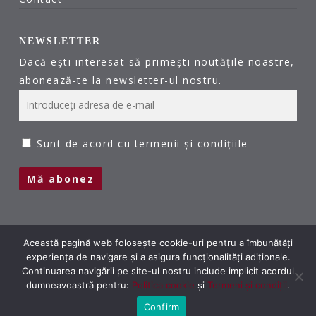
NEWSLETTER
Dacă ești interesat să primești noutățile noastre,
abonează-te la newsletter-ul nostru.
Sunt de acord cu termenii și condițiile
Această pagină web folosește cookie-uri pentru a îmbunătăți
experiența de navigare și a asigura funcționalități adiționale.
Continuarea navigării pe site-ul nostru include implicit acordul
dumneavoastră pentru:
Politica cookie
și
Termeni și condiții
.
© 2026 Centrul de Studii al Fundației Dacica. Toate
drepturile rezervate.
Confirm