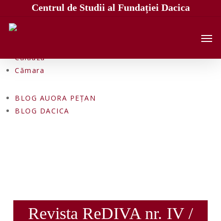
Skip
Fundația
Centrul de Studii al Fundației Dacica
to
Cercetare
main
Editura
Men
content
Pensiunea
Călăuza
Cămara
BLOG AUORA PEȚAN
BLOG DACICA
Revista ReDIVA nr. IV /