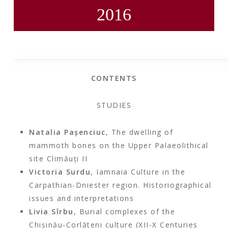
2016
CONTENTS
STUDIES
Natalia Paşenciuc
, The dwelling of
mammoth bones on the Upper Palaeolithical
site Climăuţi II
Victoria Surdu
, Iamnaia Culture in the
Carpathian-Dniester region. Historiographical
issues and interpretations
Livia Sîrbu
, Burial complexes of the
Chişinău-Corlăteni culture (XII-X Centuries