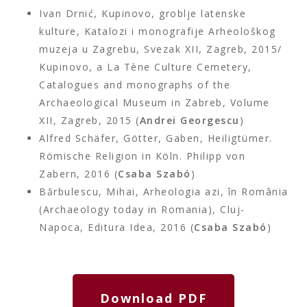
Ivan Drnić, Kupinovo, groblje latenske
kulture, Katalozi i monografije Arheološkog
muzeja u Zagrebu, Svezak XII, Zagreb, 2015/
Kupinovo, a La Tène Culture Cemetery,
Catalogues and monographs of the
Archaeological Museum in Zabreb, Volume
XII, Zagreb, 2015 (
Andrei Georgescu
)
Alfred Schäfer, Götter, Gaben, Heiligtümer.
Römische Religion in Köln. Philipp von
Zabern, 2016 (
Csaba Szabó
)
Bărbulescu, Mihai, Arheologia azi, în România
(Archaeology today in Romania), Cluj-
Napoca, Editura Idea, 2016 (
Csaba Szabó
)
Download PDF